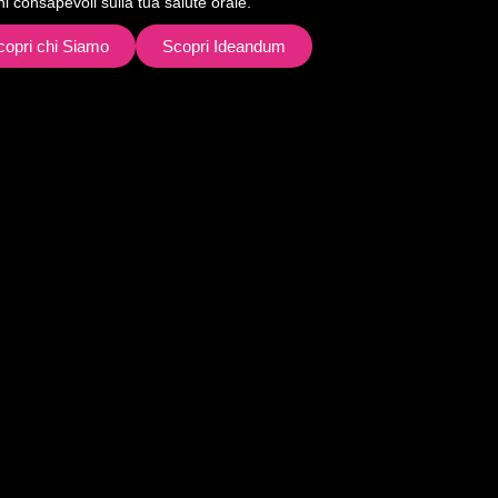
ni consapevoli sulla tua salute orale.
copri chi Siamo
Scopri Ideandum