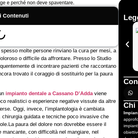
olge e perché non deve spaventare.
i Contenuti
Legg
spesso molte persone rinviano la cura per mesi, a
oloroso o difficile da affrontare. Presso lo Studio
quentemente di incontrare pazienti che raccontano
ora trovato il coraggio di sostituirlo per la paura
Con
 un
impianto dentale a Cassano D’Adda
viene
o realistici o esperienze negative vissute da altre
Chi
erse. Oggi, invece, l’implantologia è cambiata
Impian
, chirurgia guidata e tecniche poco invasive che
approfo
ole.La paura del dolore non dovrebbe essere il
impianti
 mancante, con difficoltà nel mangiare, nel
obietti