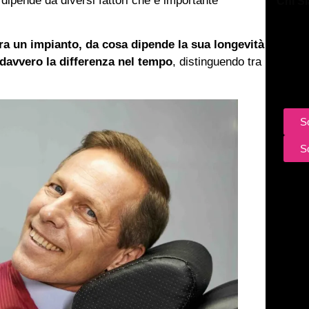
 dipende da diversi fattori che è importante
Chi S
Impia
approf
a un impianto, da cosa dipende la sua longevità
degli i
davvero la differenza nel tempo
, distinguendo tra
costi, 
per ai
S
S