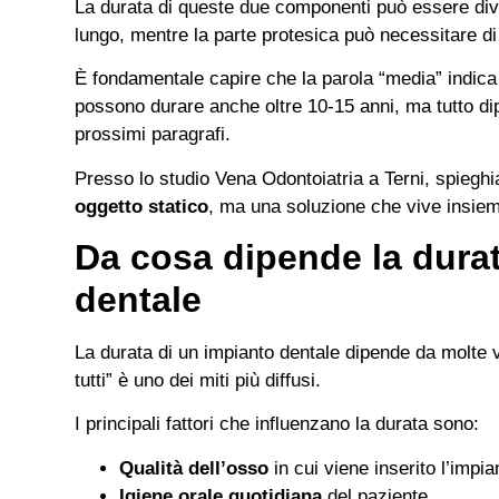
La durata di queste due componenti può essere dive
lungo, mentre la parte protesica può necessitare d
È fondamentale capire che la parola “media” indica pr
possono durare anche oltre 10-15 anni, ma tutto di
prossimi paragrafi.
Presso lo studio Vena Odontoiatria a Terni, spieg
oggetto statico
, ma una soluzione che vive insiem
Da cosa dipende la dura
dentale
La durata di un impianto dentale dipende da molte v
tutti” è uno dei miti più diffusi.
I principali fattori che influenzano la durata sono:
Qualità dell’osso
in cui viene inserito l’impia
Igiene orale quotidiana
del paziente