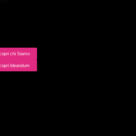
iamo
nto Dentale Dentista
è il punto di riferimento per chi desidera
ondire il mondo dell’
implantologia dentale
. Dall’inserimento
mpianti ai materiali più innovativi, dai tempi di guarigione ai
il nostro obiettivo è fornirti informazioni chiare e dettagliate
utarti a prendere decisioni consapevoli sulla tua salute orale.
copri chi Siamo
copri Ideandum