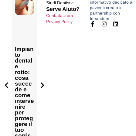
informativo dedicato ai
Studi Dentistici
pazienti creato in
Serve Aiuto?
partnership con
Contattaci ora.
Impian
Ideandum
Privacy Policy
to
dental
e
singol
o:
Impian
infiam
to
Come
Impian
mazio
dental
orient
to
ne
e
arsi tra
dental
gengiv
rotto:
i tipi di
e ed
e
cosa
impian
estetic
dopo
Come
succe
ti
a del
impian
preve
de e
dentali
viso:
to
nire gli
come
oggi
quali
dental
errori
interve
per
cambi
e,
comu
nire
ritrova
amenti
come
ni
per
re il
aspett
curarl
nella
proteg
sorris
arsi
a
pulizia
gere il
o a
davver
Impianto
degli
tuo
Monte
o
dentale
impian
sorris
bellun