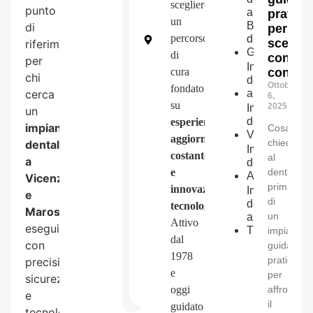
scegliere
Via 4
punto
a
pratica
un
Martiri 6,
Bassano
di
per
percorso
del
36063
sceglie
riferimento
Grappa
di
Marostica
con
per
Impianto
cura
consap
(VI)
chi
dentale
Ottobre
fondato
cerca
a
Schio
6,
su
2025
Impianto
un
dentale a
esperienza,
impianto
Cosa
Valdagno
aggiornamento
chiedere
dentale
Impianto
costante
al
a
dentale a
e
dentista
Arzignano
Vicenza
prima
innovazione
Impianto
e
di
dentale
tecnologica
.
Marostica
un
a
Attivo
eseguito
Thiene
impianto:
dal
con
guida
1978
pratica
precisione,
e
per
sicurezza
oggi
affrontare
e
il
guidato
tecnologie