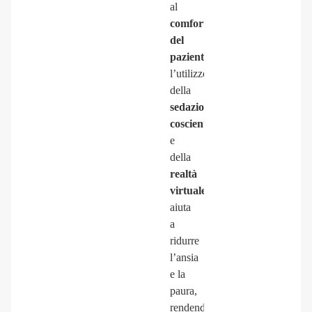
al
comfort
del
paziente
:
l’utilizzo
della
sedazione
cosciente
e
della
realtà
virtuale
aiuta
a
ridurre
l’ansia
e la
paura,
rendendo