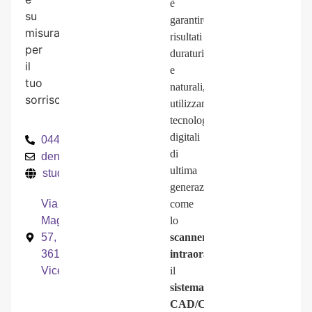
è
su
garantire
misura
risultati
per
duraturi
il
e
tuo
naturali,
sorriso.
utilizzando
tecnologie
digitali
0444566611
di
dentistavicenza@gmail.com
ultima
studiodentisticomarchesin.it
generazione
Via
come
Maganza
lo
57,
scanner
36100
intraorale
,
Vicenza
il
sistema
CAD/CAM