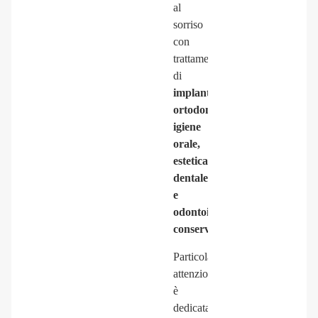
al
sorriso
con
trattamenti
di
implantologia,
ortodonzia,
igiene
orale,
estetica
dentale
e
odontoiatria
conservativa
.
Particolare
attenzione
è
dedicata