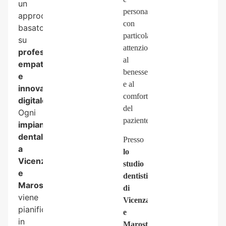
un
personalizzato,
approccio
con
basato
particolare
su
attenzione
professionalità,
al
empatia
benessere
e
e al
innovazione
comfort
digitale
.
del
Ogni
paziente.
impianto
dentale
Presso
a
lo
Vicenza
studio
e
dentistico
Marostica
di
viene
Vicenza
pianificato
e
in
Marostica
,