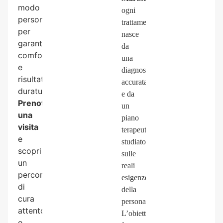
modo
ogni
personalizzato
trattamento
per
nasce
garantire
da
comfort
una
e
diagnosi
risultati
accurata
duraturi.
e da
Prenota
un
una
piano
visita
terapeutico
e
studiato
scopri
sulle
un
reali
percorso
esigenze
di
della
cura
persona.
attento
L’obiettivo
e