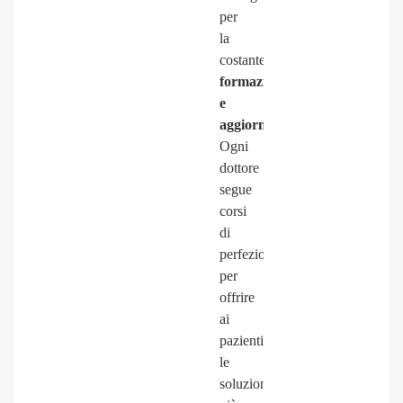
per
la
costante
formazione
e
aggiornamento
.
Ogni
dottore
segue
corsi
di
perfezionamento
per
offrire
ai
pazienti
le
soluzioni