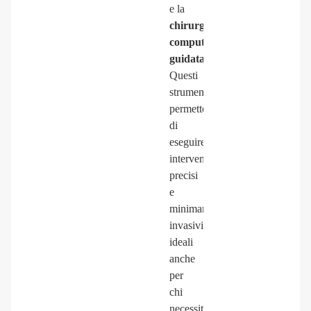
e la
chirurgia
computer
guidata
.
Questi
strumenti
permettono
di
eseguire
interventi
precisi
e
minimamente
invasivi,
ideali
anche
per
chi
necessita