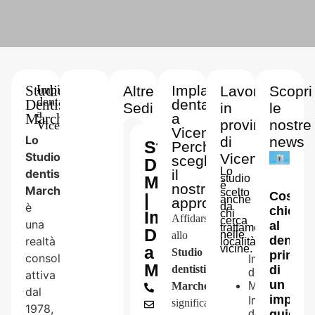
Studio
-
Impianto
Implantologia
Altre
Lavoriamo
Scopri
dentale
Dentistico
dentale
Sedi
in
le
a
Marchesin
a
provincia
nostre
Vicenza
Vicenza
Lo
di
news
Studio
Perchè
Studio
Vicenza
scegliere
Dentistico
Lo
dentistico
il
Marchesin
studio
è
nostro
Marchesin
scelto
Cosa
|
anche
approccio
è
da
chieder
Impianto
chi
Affidarsi
cerca
una
al
trattamenti
Dentale
nelle
allo
dentist
realtà
località
a
vicine.
Studio
prima
consolidata
Impianto
Marostica
dentistico
di
dentale a
attiva
un
Marchesin
Marostica
0444566611
dal
impiant
Impianto
significa
dentistavicenza@gmail.com
1978,
guida
dentale