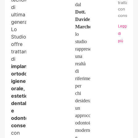
trattamen
dal
di
con
Dott.
ultima
consapevo
Davide
generazione.
Marchesin
,
Leggi
Lo
lo
di
Studio
studio
più
offre
rappresenta
trattamenti
una
di
realtà
implantologia,
di
ortodonzia,
riferimento
igiene
per
orale,
chi
estetica
desidera
dentale
un
e
approccio
odontoiatria
odontoiatrico
conservativa
,
moderno
con
e