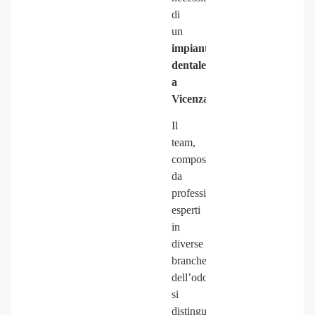
di
un
impianto
dentale
a
Vicenza
.
Il
team,
composto
da
professionisti
esperti
in
diverse
branche
dell’odontoiatria,
si
distingue