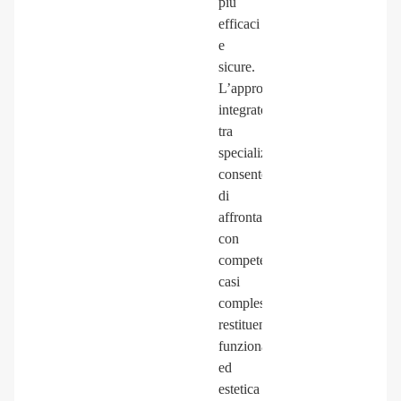
più
efficaci
e
sicure.
L’approccio
integrato
tra
specializzazioni
consente
di
affrontare
con
competenza
casi
complessi,
restituendo
funzionalità
ed
estetica