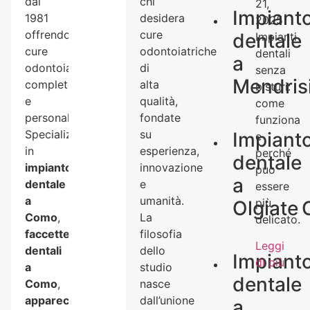
dal
chi
21,
Impiant
1981
desidera
2025
offrendo
cure
dentale
Impianti
cure
odontoiatriche
dentali
a
odontoiatriche
di
senza
Mendris
complete
alta
bisturi:
e
qualità,
come
personalizzate.
fondate
funziona
Specializzato
su
Impiant
e
in
esperienza,
perché
dentale
impianto
innovazione
può
a
dentale
e
essere
a
umanità.
più
Olgiate
Como
,
La
delicato.
faccette
filosofia
Leggi
dentali
dello
Impiant
di più
a
studio
dentale
Como
,
nasce
apparecchio
dall’unione
a