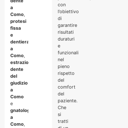
dente
con
a
l’obiettivo
Como
,
di
protesi
garantire
fissa
risultati
e
duraturi
dentiera
e
a
funzionali
Como
,
nel
estrazione
pieno
dente
rispetto
del
del
giudizio
comfort
a
del
Como
paziente.
e
Che
gnatologo
si
a
tratti
Como
,