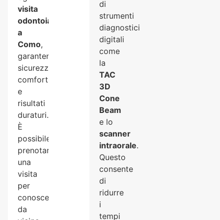
di
visita
strumenti
odontoiatrica
diagnostici
a
digitali
Como
,
come
garantendo
la
sicurezza,
TAC
comfort
3D
e
Cone
risultati
Beam
duraturi.
e lo
È
scanner
possibile
intraorale
.
prenotare
Questo
una
consente
visita
di
per
ridurre
conoscere
i
da
tempi