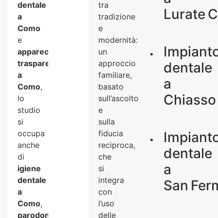
dentale
tra
Lurate C
a
tradizione
Como
e
e
modernità:
Impiant
apparecchio
un
trasparente
approccio
dentale
a
familiare,
a
Como
,
basato
Chiasso
lo
sull’ascolto
studio
e
si
sulla
occupa
fiducia
Impiant
anche
reciproca,
dentale
di
che
a
igiene
si
dentale
integra
San Ferm
a
con
Como
,
l’uso
parodontite
delle