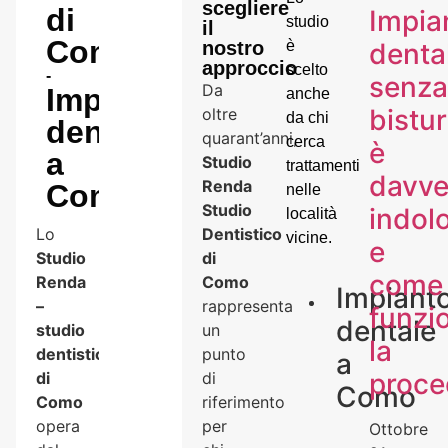
scegliere
di
Impia
studio
il
Como
dental
nostro
è
approccio
scelto
-
senza
Da
Impianto
anche
bistur
oltre
da chi
dentale
quarant’anni,
cerca
è
a
Studio
trattamenti
davve
Renda
Como
nelle
Studio
indol
località
Lo
Dentistico
vicine.
e
Studio
di
come
Renda
Como
Impiant
–
rappresenta
funzi
dentale
studio
un
la
dentistico
punto
a
proce
di
di
Como
Como
riferimento
opera
per
Ottobre