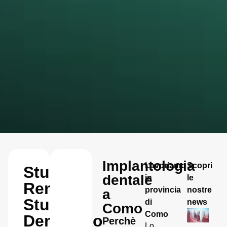
Implantologia
Lavoriamo
Scopri
Studio
dentale
in
le
Renda
provincia
nostre
a
Studio
di
news
Como
Como
Dentistico
Perchè
Lo