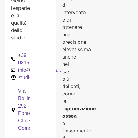
vicino
di
l’esperienza
intervento
e la
e di
qualità
ottenere
dello
una
studio.
precisione
elevatissima
+39
anche
031542547
nei
info@studiorenda.it
casi
studiorenda.it
più
delicati,
Via
come
Bellinzona
la
292 -
rigenerazione
Ponte
ossea
Chiasso,
o
Como
l’inserimento