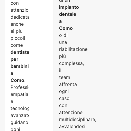
di un
con
impianto
attenzione
dentale
dedicata
a
anche
Como
ai più
o di
piccoli
una
come
riabilitazione
dentista
più
per
complessa,
bambini
il
a
team
Como
.
affronta
Professionalità,
ogni
empatia
caso
e
con
tecnologie
attenzione
avanzate
multidisciplinare,
guidano
avvalendosi
ogni