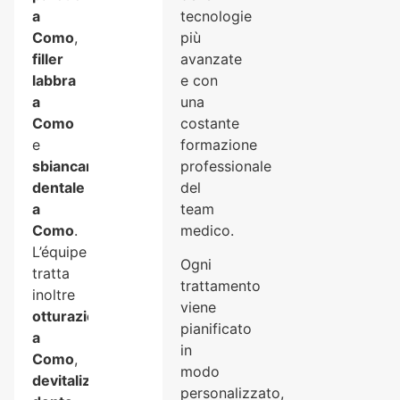
a
tecnologie
Como
,
più
filler
avanzate
labbra
e con
a
una
Como
costante
e
formazione
sbiancamento
professionale
dentale
del
a
team
Como
.
medico.
L’équipe
Ogni
tratta
trattamento
inoltre
viene
otturazioni
pianificato
a
in
Como
,
modo
devitalizzazione
personalizzato,