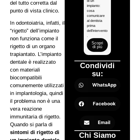
di un
Impianto
del tutto corretta dal
impianto:
dentale rotto:
punto di vista clinico.
cosa
guida
comunicare
completa per
al dentista
capire cause,
In odontoiatria, infatti, il
prima
rischi e
“rigetto” dell’impianto
dell’intervento
possibili
.
soluzioni.
non funziona come il
Scopri
Scopri
rigetto di un organo
di più
di più
trapiantato. L’impianto
dentale è realizzato
Condividi
con materiali
su:
biocompatibili
WhatsApp
comunemente utilizzati
in implantologia, quindi
il problema non è una
Facebook
vera reazione
immunitaria di rigetto.
Email
Quando si parla di
sintomi di rigetto di
Chi Siamo