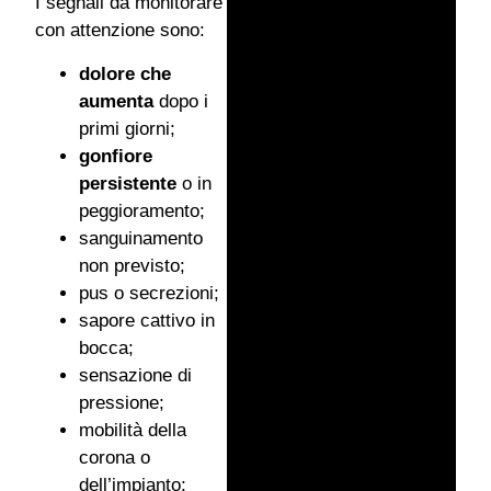
I segnali da monitorare
con attenzione sono:
dolore che
aumenta
dopo i
primi giorni;
gonfiore
persistente
o in
peggioramento;
sanguinamento
non previsto;
pus o secrezioni;
sapore cattivo in
bocca;
sensazione di
pressione;
mobilità della
corona o
dell’impianto;