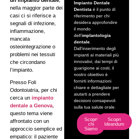
un impianto dentale
,
Impianto Dentale
nella maggior parte dei
Dentista
è il punto di
casi ci si riferisce a
riferimento per chi
desidera approfondire
segnali di infezione,
il mondo
infiammazione,
dell’
implantologia
mancata
dentale
.
osteointegrazione o
Dall’inserimento degli
problemi nei tessuti
impianti ai materiali più
innovativi, dai tempi di
che circondano
guarigione ai costi, il
l’impianto.
nostro obiettivo è
fornirti informazioni
Presso Foli
chiare e dettagliate per
Odontoiatria, per chi
aiutarti a prendere
cerca un
impianto
decisioni consapevoli
dentale a Genova
,
sulla tua salute orale.
questo tema viene
Scopri
Scopri
affrontato con un
chi
Ideandum
approccio semplice ed
Siamo
empatico: il paziente