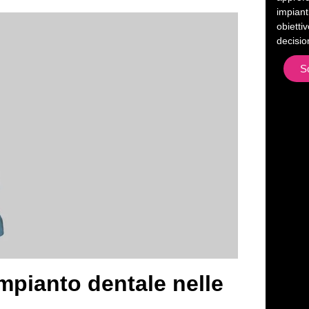
impianti
obietti
decisio
S
pianto dentale nelle